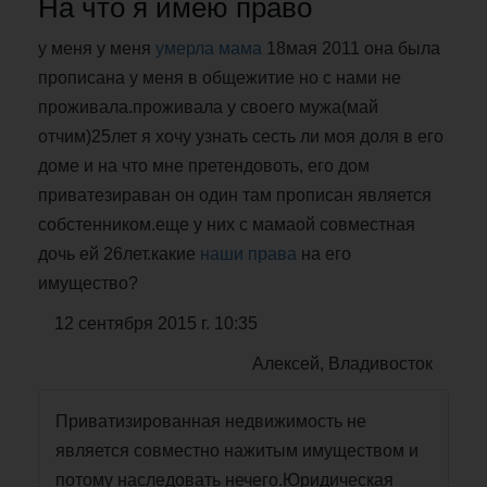
На что я имею право
у меня у меня
умерла мама
18мая 2011 она была
прописана у меня в общежитие но с нами не
проживала.проживала у своего мужа(май
отчим)25лет я хочу узнать сесть ли моя доля в его
доме и на что мне претендовоть, его дом
приватезираван он один там прописан является
собстенником.еще у них с мамаой совместная
дочь ей 26лет.какие
наши права
на его
имущество?
12 сентября 2015 г. 10:35
Алексей, Владивосток
Приватизированная недвижимость не
является совместно нажитым имуществом и
потому наследовать нечего.Юридическая