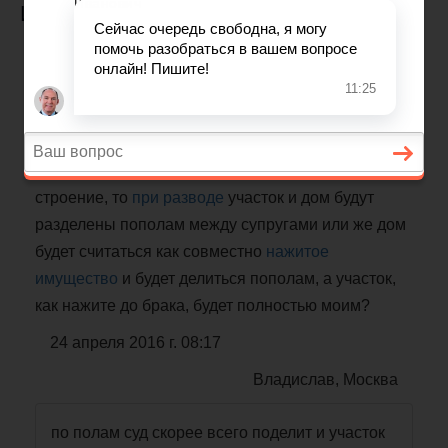
ИМУЩЕСТВО
Раздел имущества
Подскажите, пожалуйста, если до брака у меня в
собственности был
земельный участок
в
ближайшем подмосковье с домом, который
официально не был зарегистрирован как
строение, то
при разводе
участок и дом будут
разделены пополам между супругами или же дом
будет считаться как совместно
нажитое
имущество
и будет делиться пополам, а участок,
как нажите до брака, будет полностью моим?
24 апреля 2016 г. 08:17
Владислав, Москва
по полам суд скорее всего поделит и участок