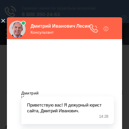
Переключатель
навигации
Нужна консультация юриста?
Звоните. Мы поможем.
Москва
+7 499 938 86 71
Санкт-Петербург
+7 812 467 34 68
Все регионы
8 800 350 24 63
ДЕТИ И РОДИТЕЛИ