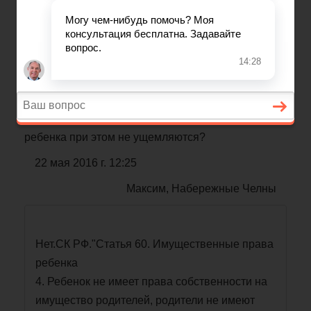
Отказ от доли в
приватизированной квартире
Квартира приватизирована на двоих, после
приватизации
прописан новорожденный
ребенок
одного из собственников, этот собственник хочет
отказаться от доли
в пользу другого, права
ребенка при этом не ущемляются?
22 мая 2016 г. 12:25
Максим, Набережные Челны
Нет.СК РФ."Статья 60. Имущественные права
ребенка
4. Ребенок не имеет права собственности на
имущество родителей, родители не имеют