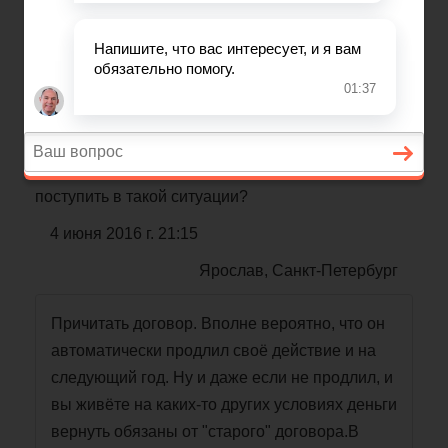
Как забрать залог за квартиру?
Добрый день!Владелец квартиры отказывается
возвращать внесенный залог за съемную
квартиру. Мотивирует договором, действие
которого закончилось полгода назад. Последние
полгода жили
без договора
. Как грамотнее
поступить в такой ситуации?
4 июня 2016 г. 21:15
Ярослав, Санкт-Петербург
Причитать договор. Вполне вероятно, что он
автоматически продлил своё действие и на
следующий год. Ну и даже если не продлил, и
вы живёте на каких-то других условиях деньги
вернуть обязаны от "старого" договора.В