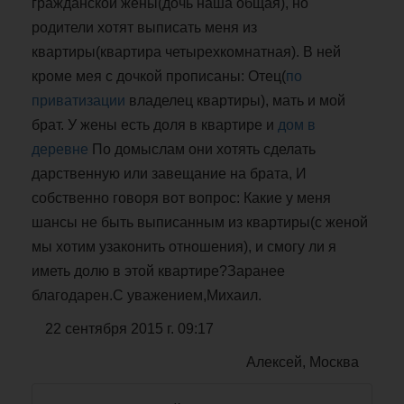
гражданской жены(дочь наша общая), но
родители хотят выписать меня из
квартиры(квартира четырехкомнатная). В ней
кроме мея с дочкой прописаны: Отец(
по
приватизации
владелец квартиры), мать и мой
брат. У жены есть доля в квартире и
дом в
деревне
По домыслам они хотять сделать
дарственную или завещание на брата, И
собственно говоря вот вопрос: Какие у меня
шансы не быть выписанным из квартиры(с женой
мы хотим узаконить отношения), и смогу ли я
иметь долю в этой квартире?Заранее
благодарен.С уважением,Михаил.
22 сентября 2015 г. 09:17
Алексей, Москва