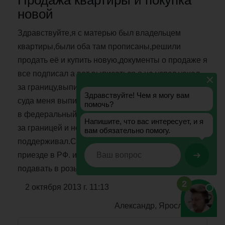
Продажа квартиры и покупка
новой
Здравствуйте,я с матерью был владельцем
квартиры,были оба там прописаны,решили
продать её и купить новую,документы о продаже я
все подписал а вот выписаться я не успел уехал
за границу,выписалась только мама.По решению
суда меня выписали из старой квартиры,и подали
в федеральный розыск.Все это время находился
за границей и не знал о произошедшем.Связей не
поддерживал.Скажите что теперь будет при
приезде в РФ. и что делать мне дальше?зачем
подавать в розыск?
2 октября 2013 г. 11:13
Александр, Ярославль