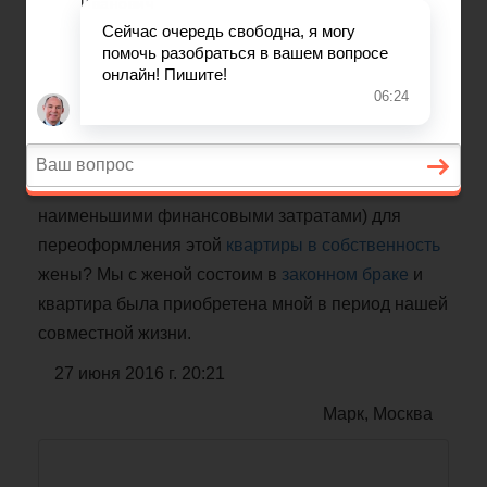
Как переоформить квартиру из
собственности мужа в пользу
жены?
Я имею в личной собственности квартиру,
зарегистрированную на меня в установленном
порядке. Каков порядок моих действий (с
наименьшими финансовыми затратами) для
переоформления этой
квартиры в собственность
жены? Мы с женой состоим в
законном браке
и
квартира была приобретена мной в период нашей
совместной жизни.
27 июня 2016 г. 20:21
Марк, Москва