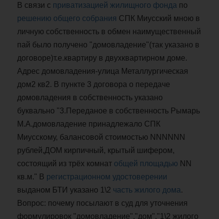
В связи с
приватизацией
жилищного фонда
по
решению общего собрания
СПК Миусский мною в
личную собственность в обмен наимущественный
пай было получено "домовладение"(так указано в
договоре)т.е.квартиру в двухквартирном доме.
Адрес домовладения-улица Металлургическая
дом2 кв2. В пункте 3 договора о передаче
домовладения в собственность указано
буквально "3.Переданое в собственность Рымарь
М.А.домовладение принадлежало СПК
Миусскому, балансовой стоимостью NNNNNN
рублей,ДОМ кирпичный, крытый шифером,
состоящий из трёх комнат
общей площадью
NN
кв.м." В
регистрационном удостоверении
выданом БТИ указано 1\2
часть
жилого дома
.
Вопрос: почему посылают в суд для уточнения
формулировок "домовладение","дом","1\2 жилого