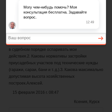
Вопрос по теме: «Жилищное
право»
Имею приусадебный участок в ДСК. Сосед
по участку предъявил претензию о близком к его
забору моей хозяйственной
постройки.Вопросы:1. Имеет ли
право сосед
в судебном порядке оспаривать мои
действия.2. Каковы нормативы застройки
приусадебных участков под технические нужды
(гаражи, сараи, бани и т. д.).3. Какова максимально
допустимая высота хозяйственных
построек.Алексей.
15 февраля 2016 г. 08:47
Ксения, Курск