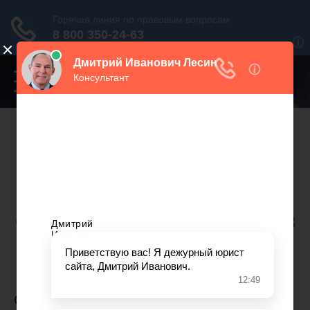
Переключатель
навигации
Нужна консультация юриста?
Звоните. Мы поможем.
Москва
+7 499 938 86 71
Санкт-Петербург
+7 812 467 34 68
Все регионы
8 800 350 24 63
СУДЕБНЫЙ ПОРЯДОК