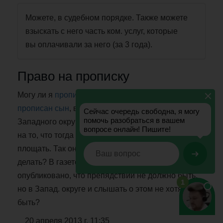
Можете, в судебном порядке. Также можете
взыскать с него часть ком. услуг, которые
вы оплачивали за него (за 3 года).
Право на прописку
Могу ли я
прописать жену
сына в квартиру, где
прописан сын
, внук, я и моя жена. Администрация
Западного округа согласия не дает, ссылаясь
на то, что тогда станет меньше нормы жилая
площать. Так она и так меньше некуда. Что
делать? В газетеМоск. комсом. от 26.01.08г. было
опубликовано, что препядствий не должно быть,
но в Запад. округе и слышать о этом не хотят. Как
быть?
20 апреля 2013 г. 11:35