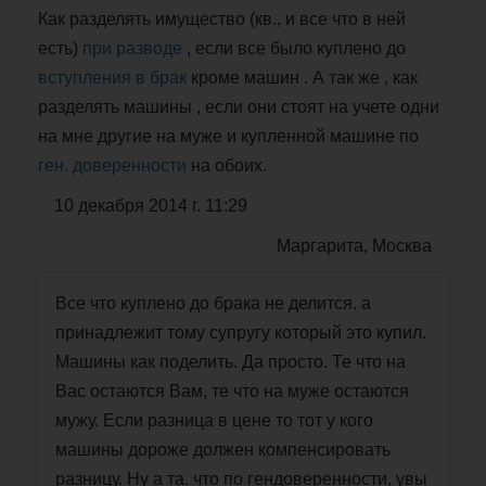
Как разделять имущество (кв., и все что в ней
есть)
при разводе
, если все было куплено до
вступления в брак
кроме машин . А так же , как
разделять машины , если они стоят на учете одни
на мне другие на муже и купленной машине по
ген. доверенности
на обоих.
10 декабря 2014 г. 11:29
Маргарита, Москва
Все что куплено до брака не делится. а
принадлежит тому супругу который это купил.
Машины как поделить. Да просто. Те что на
Вас остаются Вам, те что на муже остаются
мужу. Если разница в цене то тот у кого
машины дороже должен компенсировать
разницу. Ну а та. что по гендоверенности, увы