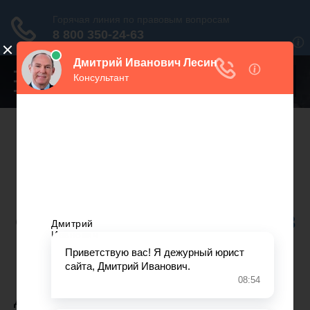
Переключатель
навигации
Нужна консультация юриста?
Звоните. Мы поможем.
Москва
+7 499 938 86 71
Санкт-Петербург
+7 812 467 34 68
Все регионы
8 800 350 24 63
ДО БРАКА