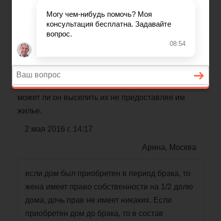
Вопрос по теме: «Жилищное
право»
У мужа есть в собственности частный дом и
земельный участок
. В доме прописаны бывшая
жена и дочь. Дочери 24 года. Какие права они
имеют при продаже данной собственности и
может ли он выселить их не предоставляя им
жилье.
2 мая 2016 г. 14:17
Арина, Москва
если дом был приобретен в период брака, то
жена имеет право собственности на 1/2 долю
дома, дочь прав не имеет никаких. Если
приобретен дом до брака, то в состав