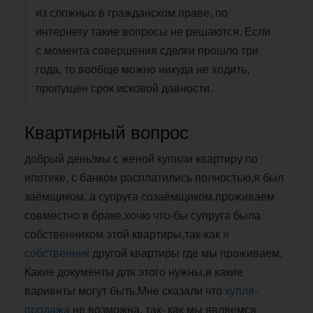
из сложных в гражданском праве, по
интернету такие вопросы не решаются. Если
с момента совершения сделки прошло три
года, то вообще можно никуда не ходить,
пропущен срок исковой давности.
Квартирный вопрос
добрый день!мы с женой купили квартиру по
ипотеке, с банком расплатились полностью,я был
заёмщиком, а супруга созаёмщиком.проживаем
совместно в браке.хочю что-бы супруга была
собственником этой квартиры,так-как
я
собственник
другой квартиры где мы проживаем.
Какие документы для этого нужны,и какие
варивнты могут быть.Мне сказали что
купля-
продажа
не возможна. так- как мы являемся