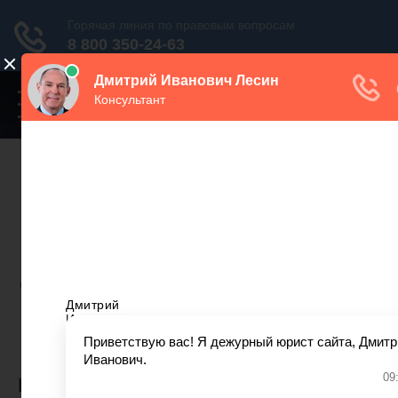
Переключатель
навигации
Нужна консультация юриста?
Звоните. Мы поможем.
Москва
+7 499 938 86 71
Санкт-Петербург
+7 812 467 34 68
Все регионы
8 800 350 24 63
КВАРТИРНЫЙ ВОПРОС