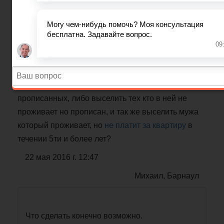
Квартирный вопрос.
В нашей квартире (2х комнатная, 5ти этажная
хрущевка) прописаны 8 и более человек.
Проживают в ней только 3ое. Сын, Жена, Муж.
Муж с женой в разводе. Возможно ли как то
получить другую квартиру, что бы расселить всех
прописанных, либо выселить тех кто в ней не
проживает но прописан, и так же выселить мужа
который проживает, но
не платит за квартиру
в
течении 5ти и более лет?
22 мая 2016 г. 12:47
Михаил, Барнаул
Что сделать конечно возможно.